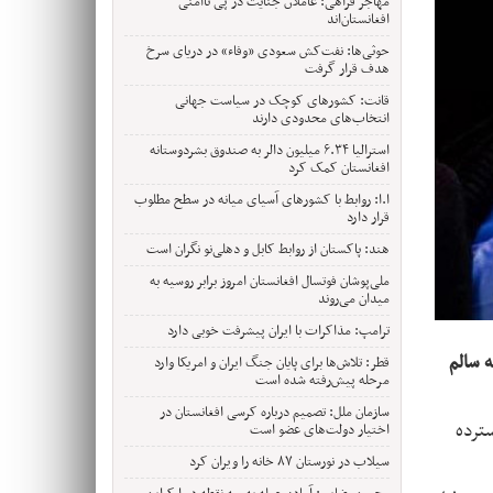
مهاجر فراهی: عاملان جنایت در پی ناامنی
افغانستان‌اند
حوثی‌ها: نفت‌کش سعودی «وفاء» در دریای سرخ
هدف قرار گرفت
قانت: کشورهای کوچک در سیاست جهانی
انتخاب‌های محدودی دارند
استرالیا ۶.۳۴ میلیون دالر به صندوق بشردوستانه
افغانستان کمک کرد
ا.ا: روابط با کشورهای آسیای میانه در سطح مطلوب
قرار دارد
هند: پاکستان از روابط کابل و دهلی‌نو نگران است
ملی‌پوشان فوتسال افغانستان امروز برابر روسیه به
میدان می‌روند
ترامپ: مذاکرات با ایران پیشرفت خوبی دارد
استفاده از تخم مصنوعی ساخته‌شده در آزمایشگاه، موفق شده ۲۶ جوجه سالم
قطر: تلاش‌ها برای پایان جنگ ایران و امریکا وارد
مرحله پیش‌رفته شده است
سازمان ملل: تصمیم درباره کرسی افغانستان در
ش به دلیل شکار گسترده
اختیار دولت‌های عضو است
سیلاب در نورستان ۸۷ خانه را ویران کرد