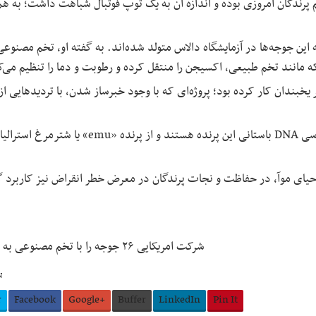
خم پرندگان امروزی بوده و اندازه آن به یک توپ فوتبال شباهت داشت؛ به ه
 این جوجه‌ها در آزمایشگاه دالاس متولد شده‌اند. به گفته او، تخم مصنوعی
مانند تخم طبیعی، اکسیجن را منتقل کرده و رطوبت و دما را تنظیم می‌ک
خبندان کار کرده بود؛ پروژه‌ای که با وجود خبرساز شدن، با تردیدهایی ا
رسی
DNA
باستانی این پرنده هستند و از پرنده
«emu»
یا شترمرغ استرالیا
ه احیای موآ، در حفاظت و نجات پرندگان در معرض خطر انقراض نیز کاربرد 
شرکت امریکایی ۲۶ جوجه را با تخم مصنوعی به دنیا آورد
N
r
Facebook
Google+
Buffer
LinkedIn
Pin It