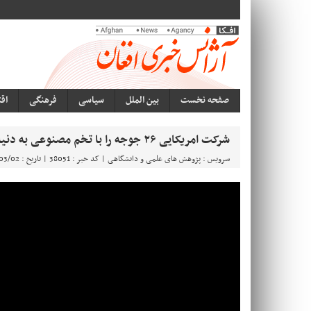
صفحه نخست
بین الملل
سیاسی
فرهنگی
اق
شرکت امریکایی ۲۶ جوجه را با تخم مصنوعی به دنیا آورد
سرویس : پژوهش های علمی و دانشگاهی | کد خبر : 38051 | تاریخ : 1405/03/02-10:07:49 |