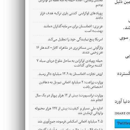
محسن رضایی: آماده حمله به سه نقطه در اوکراین
مین دلیل
بودیم
پهپادهای اوکراینی کشتی باری ترکیه هدف قرار
دادند
عزیزی: افغانستان برای سرمایه‌گذاران «مانند
ند
.
بهشت» است
ز سوی
امریکا پنج نمایندگی خود را تعطیل می‌کند
واژگونی بس مسافربری در شاهراه کابل–کندهار ۱۶
نفر زخمی شدند
یی
حمله پهپادی اوکراین به ساحل شلوغ دریای سیاه ۷
کشته برجای گذاشت
گسترده
ارزش تجارت افغانستان به ۱۳.۹ میلیارد دالر رسید
وزارت زراعت: ۲ میلیارد افغانی تمویل به دهاقین
اختصاص یافت
وزارت ترانسپورت: بیش از ۱۲ هزار پرواز در یک سال
انجام شد
اداره ملی معیار و کیفیت: بیش از ۱۲۷ هزار محموله
وارداتی آزمایش شد
SHARE O
۲.۵ میلیارد افغانی اسکناس فرسوده جمع‌آوری شد
Twitte