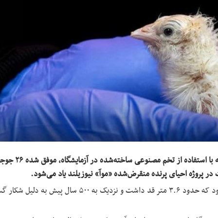
شرکت امریکایی«Colossal Biosciences» اعلام کرده که با 
فت در پروژه احیای پرنده منقرض‌شده «موآ» نیوزیلند یاد می‌شود.
به گزارش افغان نیوز: موآ، پرنده‌ای غول‌پیکر و بدون بال بود که حدود ۳.۶ متر قد داشت و نزدیک به ۵۰۰ سال پی