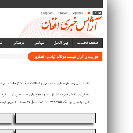
صفحه نخست
بین الملل
سیاسی
فرهنگی
اق
هواپیمای گران قیمت دونالد ترامپ+تصاویر
به نظر می رسد هواپیمای اختصاصی و امکانات دیگر کاخ سفید برای دو
به گزارش افغان خبر به نقل از العالم ، هواپیمای اختصاصی دونالد ت
این هواپیمای بوئینگ 200-757 با ظرفیت حمل 43 مسافر به ارزش نزدیک به صد میلیون دلار در سال 2011 توسط ترامپ خریداری و بعدا امکانات گرانقیمتی به آن افزوده شده است.