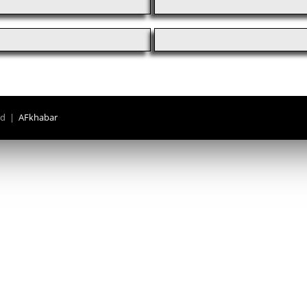
ved |
AFkhabar