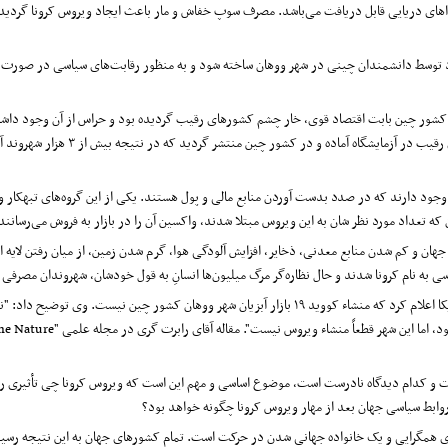
غذاهای دریایی قابل دریافت می‌باشد. مصرف سوپ خفاش و مار باعث ایجاد ویروس کرونا گردیده
توسط دانشمندان چینی در شهر ووهان ساخته شود و به منظور رقابت‌های سیاسی در صورت نیاز 
ه کشور چین بابت اقتصاد قوی، خار چشم کشورهای رقیب گردیده بود و حراس از آن وجود دا
دلیل ویروس مخصوص که قابلیت انتشار س
ه وجود دارند که در صدد بدست آوردن منابع مالی و پول هستند. یکی از این گروه‌های تبهکار و
ه تعداد مورد نظر شان به این ویروس مبتلا شدند، واکسین آن را در بازار به فروش می‌رسانند 
 جهان و کم شدن منابع معدنی، ذخایر، افزایش آلودگی هوا، گرم شدن زمین، از میان رفتن لایه 
نا شدند و حال نظاره‌گر مرگ میلیون‌ها انسانِ به قول خودشان، شهروندان مصرفی که دارای سن بالای ۵۵ 
گرچه در این اواخر "رابرت گری" استاد دانشکده علوم صحی دانشگاه تولان آمریکا اعلام کرد که منشاء کووید ۱۹ ب
، اما این شهر قطعاً منشاء ویروس نیست". مقاله آقای رابرت گری در مجله علمی "
Nature
ne
ت و کدام دیدگاه نادرست است، موضوع اساسی و مهم این است که ویروس کرونا چی تأثیری رو
روابط سیاسی جهان بعد از مهار ویروس کرونا چگونه خواهد بود؟
ی همگرایی و یک خانواده جهانی شدن در حرکت است. تمام کشورهای جهان به این نتیجه رسیدن