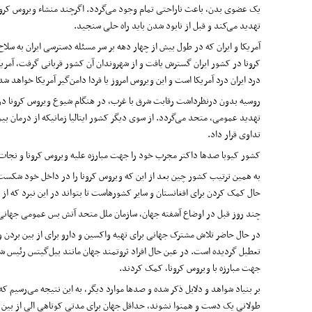
یک عضوی بدن، باعث ناراحتی تمام وجود می‌گردد. اگرچند منشاء ویروس کرونا 
تهدید می‌کند و قبل از نابود شدن باید راه حلی سنجید.
آمریکا و ایران که در طول بیش از چهار دهه بر سر مسئله دسترسی ایران به سل
کرونا در کشور ایران گسترش یافت و از شهروندان آن کشور قربانی گرفت، آمریکا 
درد ایران درد آمریکا است و این ویروس امروز یا فردا دامن‌گیر آمریکا خواه
روسیه بدون درنظرداشت رقابت شرق با غرب، در هنگام شیوع ویروس کرونا در کش
تهدید عمومی، متحد می‌گردد. از سوی دیگر کشور ایتالیا زمانیکه از درمان بی
تداوی قرار داد.
کشور کیوبا صدها داکتر مجرب خود را جهت مبارزه علیه ویروس کرونا و نجات ج
به همین ترتیب کشور چین بعد از این که ویروس کرونا را در داخل خود شکست د
حال کمک کردن برای افغانستان و سایر کشورهاست تا بتواند در این نبرد که از 
چند روز قبل در اوضاع آشفته جهان، سازمان ملل متحد آتش بس عمومی جهانی ر
در حال حاضر تلاش مشترک جهانی برای تهیه واکسین و دارو برای از بین بردن 
تعطیل گردیده است. در عین حال افراد ثروتمند جهان مانند بیل‌گیتس رئیس ش
جهت مبارزه با ویروس کرونا، کمک کردند.
بر بنیاد شواهد و دلایل ذکر شده و صدها موارد دیگر، به این نتیجه می‌رسی
طولانی یک دست و همنوا نشوند، حداقل جهان برای مدتی کوتاهی الی از بین 