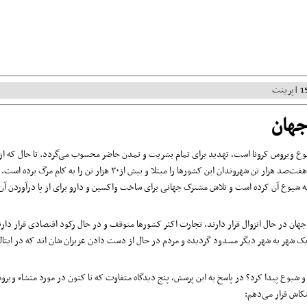
پرینت
جهان
 عامل آن شیوع ویروس کرونا است، تهدید برای تمام بشریت و تمدن حاضر محسوب می‌گردد. تا حال که از
شیوع این ویروس حدود چهار ماه می‌گذرد، بیش از ۲۰۰ کشور را ملوس، حدود هفت‌صد هزار تن شهروندان این کشورها را مبتلا و بیش از۳۰ هزار تن را
لیه شیوع آن کرده است و تلاش مشترک جهانی برای ساخت واکسین و دارو برای از پا درآوردن آن
ود شکل دیگری گرفته است و بیش از ۳ میلیارد نفوس جهان در حال انزوال قرار دارند، تجارت اکثر کشورها متوقف و در حال رکود اقتصادی قرار دا
ک شهر به شهر دیگر مسدود گردیده و مردم در حال از دست دادن عزیزان شان اند که در ایتال
 شیوع پیدا کرد؟ در پاسخ به این پرسش، پنج دیدگاه متفاوت که تا کنون در مورد منشاء ویرو
کاش قرار می‌دهم: