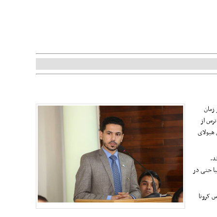
 زمان
 به کام مرگ برده است. ترس از
 هیولای
رند.
یا حتی در
س کرونا