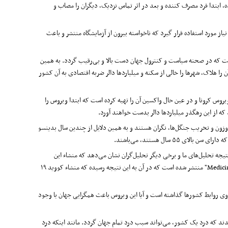
، ابتدا فرد مصرف کننده و بعد در اثر تماس نزدیک، دیگران را مصاب و
مورد استفاده قرار گیرد که ناخواسته بیرون از آزمایشگاه منتشر و باعث
شت که در صحنه سیاست و کنترول جهان دست بالا و بی‌رقیب گردد. به همین
ریع را داشته باشد، توسط کشورهای رقیب در آزمایشگاه آماده و در کشور چین منتشر گردید که در نتیجه بیش از ۳ هزار شهروند آن را هلاک، شهرها را خالی از سکنه و میلیاردها دالر ضربه اقتصادی به آن کشور
یروس کرونا و در عین حال واکسین آن را تهیه کرده است که ابتدا ویروس را
که از این رهگذر میلیاردها دالر بدست خواهند آورد.
اوزون و تخریب جنگل‌ها، نگران هستند و به همین دلایل از چندین سال بدینسو
سال هستند، می‌باشند.
ازار آبزیان شهر ووهان کشور چین نیست. وی توضیح داد: "نتیجه تحلیل‌های ما و برخی دیگر تحلیل‌گران نشان می‌دهد که منشاء این
Medici
" منتشر شده است که در آن به این نتیجه رسیده که منشاء کووید ۱۹
ی روابط کشورها گذاشته است و آیا این ویروس باعث همگرایی جهان با وجود
د که درد یک کشور، می‌تواند سبب درد تمام جهان گردد. مانند اینکه درد