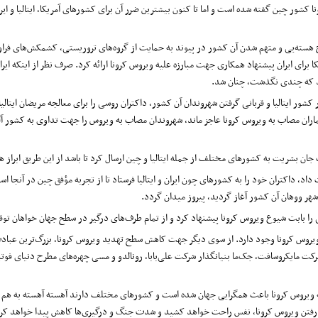
کشور چین گفته شده است و اما تا کنون بیشترین ضرر آن برای کشورهای آمریکا، ایتالیا و 
اح هسته‌یی و متهم شدن آن کشور در پیوند به حمایت از گروه‌های تروریستی، کشمکش‌های فراو
برای ایران پیشنهاد همکاری جهت مبارزه علیه ویروس کرونا ارائه کرد. صرف نظر از اینکه ایران
د شد که چندی نگذشت، چنان شد.
ور ایتالیا و قربانی گرفتن شهروندان آن کشور، داکتران روسی را برای معالجه مریضان ایتال
ماران مصاب به ویروس کرونا عاجز ماند، شهروندان مصاب به ویروس را جهت تداوی به کشور آلما
ان بشریت به کشورهای مختلف از جمله ایتالیا و چین ارسال کرد تا باشد از این طریق ابراز 
اد، داکتران خود را به کشورهای چون ایران و ایتالیا فرستاد تا از تجربه مؤفق چین در آنج
شهر ووهان آن کشور آغاز گردید، پیروز میدان گردد.
ا بابت شیوع ویروس کرونا پیشنهاد کرد و از تمام طرف‌های درگیر در سطح جهان خواهان توقف
ویروس کرونا وجود دارد. از سوی دیگر جهت کاهش سطح تهدید ویروس کرونا، بزرگ‌ترین عبادت
رکت مایکروسافت، جک‌ما بنیانگذار شرکت علی‌بابا، رونالدو و مسی چهره‌های مطرح دنیای 
م که ویروس کرونا باعث همگرایی جهان شده است و کشورهای مختلف دارند آهسته آهسته به هم
رفتن ویروس کرونا، نفس راحت خواهد کشید و شدت جنگ و درگیری‌ها کاهش پیدا خواهد کرد. 