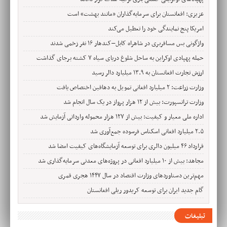
عزیزی: افغانستان برای سرمایه‌گذاران «مانند بهشت» است
امریکا پنج نمایندگی خود را تعطیل می‌کند
واژگونی بس مسافربری در شاهراه کابل–کندهار ۱۶ نفر زخمی شدند
حمله پهپادی اوکراین به ساحل شلوغ دریای سیاه ۷ کشته برجای گذاشت
ارزش تجارت افغانستان به ۱۳.۹ میلیارد دالر رسید
وزارت زراعت: ۲ میلیارد افغانی تمویل به دهاقین اختصاص یافت
وزارت ترانسپورت: بیش از ۱۲ هزار پرواز در یک سال انجام شد
اداره ملی معیار و کیفیت: بیش از ۱۲۷ هزار محموله وارداتی آزمایش شد
۲.۵ میلیارد افغانی اسکناس فرسوده جمع‌آوری شد
قرارداد ۴۶ میلیون دالری برای توسعه آزمایشگاه‌های کیفیت امضا شد
مجاهد: بیش از ۱۰ میلیارد افغانی در پروژه‌های معدنی سرمایه‌گذاری شد
مهم‌ترین دستاوردهای وزارت اقتصاد در سال ۱۴۴۷ هجری قمری
گام جدید ایران برای توسعه کریدور ریلی افغانستان
تبلیغات