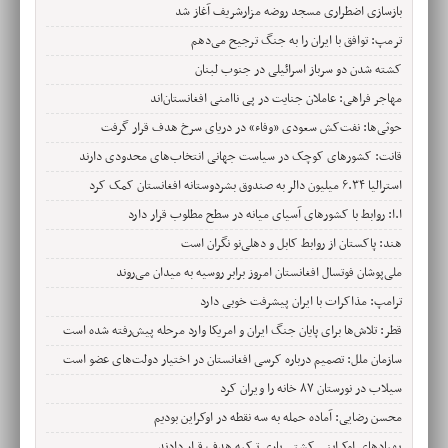
بازسازی اضطراری مسجد روضه مزارشریف آغاز شد
ترمپ: توافق با ایران را به جنگ ترجیح می‌دهم
کشته شدن دو سرباز اسرائیلی در جنوب لبنان
مهاجر فراهی: عاملان جنایت در پی ناامنی افغانستان‌اند
حوثی‌ها: نفت‌کش سعودی «وفاء» در دریای سرخ هدف قرار گرفت
قانت: کشورهای کوچک در سیاست جهانی انتخاب‌های محدودی دارند
استرالیا ۶.۳۴ میلیون دالر به صندوق بشردوستانه افغانستان کمک کرد
ا.ا: روابط با کشورهای آسیای میانه در سطح مطلوب قرار دارد
هند: پاکستان از روابط کابل و دهلی‌نو نگران است
ملی‌پوشان فوتسال افغانستان امروز برابر روسیه به میدان می‌روند
ترامپ: مذاکرات با ایران پیشرفت خوبی دارد
قطر: تلاش‌ها برای پایان جنگ ایران و امریکا وارد مرحله پیش‌رفته شده است
سازمان ملل: تصمیم درباره کرسی افغانستان در اختیار دولت‌های عضو است
سیلاب در نورستان ۸۷ خانه را ویران کرد
محسن رضایی: آماده حمله به سه نقطه در اوکراین بودیم
پهپادهای اوکراینی کشتی باری ترکیه هدف قرار دادند