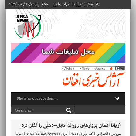
English
درباه ما
تماس با ما
RSS
۱۴۰۵/شنبه/۱۷ / اسد
آریانا افغان پروازهای روزانه کابل–دهلی را آغاز کرد
سرویس : اقتصادی | کد خبر : 38067 | تاریخ : 1405/03/03-13:12:24 |
نسخه