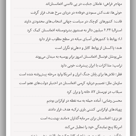
مهاجر فراهی: عاملان جنایت در پی ناامنی افغانستان‌اند
حوثی‌ها: نفت‌کش سعودی «وفاء» در دریای سرخ هدف قرار گرفت
قانت: کشورهای کوچک در سیاست جهانی انتخاب‌های محدودی دارند
استرالیا ۶.۳۴ میلیون دالر به صندوق بشردوستانه افغانستان کمک کرد
ا.ا: روابط با کشورهای آسیای میانه در سطح مطلوب قرار دارد
هند: پاکستان از روابط کابل و دهلی‌نو نگران است
ملی‌پوشان فوتسال افغانستان امروز برابر روسیه به میدان می‌روند
ترامپ: مذاکرات با ایران پیشرفت خوبی دارد
قطر: تلاش‌ها برای پایان جنگ ایران و امریکا وارد مرحله پیش‌رفته شده است
سازمان ملل: تصمیم درباره کرسی افغانستان در اختیار دولت‌های عضو است
سیلاب در نورستان ۸۷ خانه را ویران کرد
محسن رضایی: آماده حمله به سه نقطه در اوکراین بودیم
پهپادهای اوکراینی کشتی باری ترکیه هدف قرار دادند
عزیزی: افغانستان برای سرمایه‌گذاران «مانند بهشت» است
امریکا پنج نمایندگی خود را تعطیل می‌کند