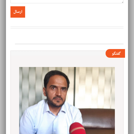
گفتگو