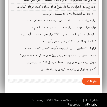
واژگونی بس مسافربری در شاهراه کابل–کندهار ۱۶ نفر زخمی شدند
حمله پهپادی اوکراین به ساحل شلوغ دریای سیاه ۷ کشته برجای گذاشت
ارزش تجارت افغانستان به ۱۳.۹ میلیارد دالر رسید
وزارت زراعت: ۲ میلیارد افغانی تمویل به دهاقین اختصاص یافت
وزارت ترانسپورت: بیش از ۱۲ هزار پرواز در یک سال انجام شد
اداره ملی معیار و کیفیت: بیش از ۱۲۷ هزار محموله وارداتی آزمایش شد
۲.۵ میلیارد افغانی اسکناس فرسوده جمع‌آوری شد
قرارداد ۴۶ میلیون دالری برای توسعه آزمایشگاه‌های کیفیت امضا شد
مجاهد: بیش از ۱۰ میلیارد افغانی در پروژه‌های معدنی سرمایه‌گذاری شد
مهم‌ترین دستاوردهای وزارت اقتصاد در سال ۱۴۴۷ هجری قمری
گام جدید ایران برای توسعه کریدور ریلی افغانستان
تبلیغات
Copyright 2013 NamayeNovin.com | All Rights
Reserved |
AFkhabar