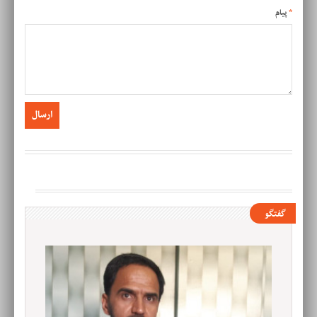
*
پیام
گفتگو