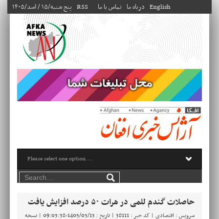
English
درباه ما
تماس با ما
RSS
۱۴۰۵/پنج شنبه/۱۵ / اسد
حاصلات گندم للمی در هرات ۵۰ درصد افزایش یافت
سرویس : اقتصادی | کد خبر : 38111 | تاریخ : 1405/03/13-09:03:38 |
نسخه