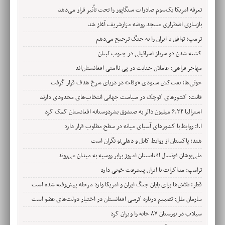
تعرفه امریکا یک‌سوم صادرات سنگاپور را تحت تأثیر قرار می‌دهد
بازسازی اضطراری مسجد روضه مزارشریف آغاز شد
ترمپ: توافق با ایران را به جنگ ترجیح می‌دهم
کشته شدن دو سرباز اسرائیلی در جنوب لبنان
مهاجر فراهی: عاملان جنایت در پی ناامنی افغانستان‌اند
حوثی‌ها: نفت‌کش سعودی «وفاء» در دریای سرخ هدف قرار گرفت
قانت: کشورهای کوچک در سیاست جهانی انتخاب‌های محدودی دارند
استرالیا ۶.۳۴ میلیون دالر به صندوق بشردوستانه افغانستان کمک کرد
ا.ا: روابط با کشورهای آسیای میانه در سطح مطلوب قرار دارد
هند: پاکستان از روابط کابل و دهلی‌نو نگران است
ملی‌پوشان فوتسال افغانستان امروز برابر روسیه به میدان می‌روند
ترامپ: مذاکرات با ایران پیشرفت خوبی دارد
قطر: تلاش‌ها برای پایان جنگ ایران و امریکا وارد مرحله پیش‌رفته شده است
سازمان ملل: تصمیم درباره کرسی افغانستان در اختیار دولت‌های عضو است
سیلاب در نورستان ۸۷ خانه را ویران کرد