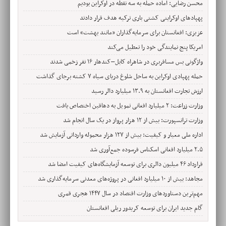
محسن رضایی: آماده حمله به سه نقطه در اوکراین بودیم
پهپادهای اوکراینی کشتی باری ترکیه هدف قرار دادند
عزیزی: افغانستان برای سرمایه‌گذاران «مانند بهشت» است
امریکا پنج نمایندگی خود را تعطیل می‌کند
واژگونی بس مسافربری در شاهراه کابل–کندهار ۱۶ نفر زخمی شدند
حمله پهپادی اوکراین به ساحل شلوغ دریای سیاه ۷ کشته برجای گذاشت
ارزش تجارت افغانستان به ۱۳.۹ میلیارد دالر رسید
وزارت زراعت: ۲ میلیارد افغانی تمویل به دهاقین اختصاص یافت
وزارت ترانسپورت: بیش از ۱۲ هزار پرواز در یک سال انجام شد
اداره ملی معیار و کیفیت: بیش از ۱۲۷ هزار محموله وارداتی آزمایش شد
۲.۵ میلیارد افغانی اسکناس فرسوده جمع‌آوری شد
قرارداد ۴۶ میلیون دالری برای توسعه آزمایشگاه‌های کیفیت امضا شد
مجاهد: بیش از ۱۰ میلیارد افغانی در پروژه‌های معدنی سرمایه‌گذاری شد
مهم‌ترین دستاوردهای وزارت اقتصاد در سال ۱۴۴۷ هجری قمری
گام جدید ایران برای توسعه کریدور ریلی افغانستان