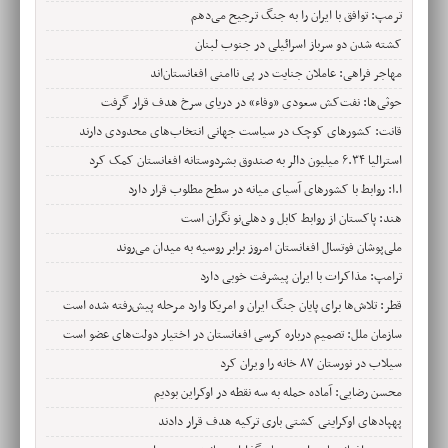
ترمپ: توافق با ایران را به جنگ ترجیح می‌دهم
کشته شدن دو سرباز اسرائیلی در جنوب لبنان
مهاجر فراهی: عاملان جنایت در پی ناامنی افغانستان‌اند
حوثی‌ها: نفت‌کش سعودی «وفاء» در دریای سرخ هدف قرار گرفت
قانت: کشورهای کوچک در سیاست جهانی انتخاب‌های محدودی دارند
استرالیا ۶.۳۴ میلیون دالر به صندوق بشردوستانه افغانستان کمک کرد
ا.ا: روابط با کشورهای آسیای میانه در سطح مطلوب قرار دارد
هند: پاکستان از روابط کابل و دهلی‌نو نگران است
ملی‌پوشان فوتسال افغانستان امروز برابر روسیه به میدان می‌روند
ترامپ: مذاکرات با ایران پیشرفت خوبی دارد
قطر: تلاش‌ها برای پایان جنگ ایران و امریکا وارد مرحله پیش‌رفته شده است
سازمان ملل: تصمیم درباره کرسی افغانستان در اختیار دولت‌های عضو است
سیلاب در نورستان ۸۷ خانه را ویران کرد
محسن رضایی: آماده حمله به سه نقطه در اوکراین بودیم
پهپادهای اوکراینی کشتی باری ترکیه هدف قرار دادند