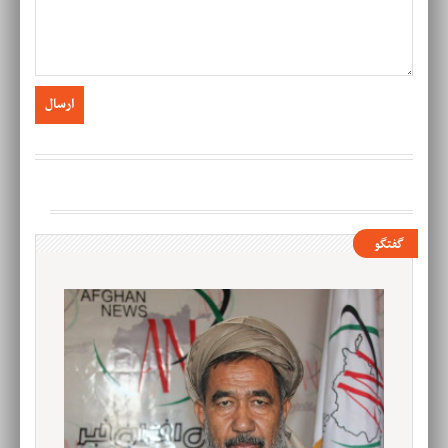
گفتگو