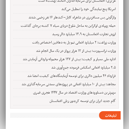
عزیزی: افغانستان برای سرمایه‌گذاران «مانند بهشت» است
امریکا پنج نمایندگی خود را تعطیل می‌کند
واژگونی بس مسافربری در شاهراه کابل–کندهار ۱۶ نفر زخمی شدند
حمله پهپادی اوکراین به ساحل شلوغ دریای سیاه ۷ کشته برجای گذاشت
ارزش تجارت افغانستان به ۱۳.۹ میلیارد دالر رسید
وزارت زراعت: ۲ میلیارد افغانی تمویل به دهاقین اختصاص یافت
وزارت ترانسپورت: بیش از ۱۲ هزار پرواز در یک سال انجام شد
اداره ملی معیار و کیفیت: بیش از ۱۲۷ هزار محموله وارداتی آزمایش شد
۲.۵ میلیارد افغانی اسکناس فرسوده جمع‌آوری شد
قرارداد ۴۶ میلیون دالری برای توسعه آزمایشگاه‌های کیفیت امضا شد
مجاهد: بیش از ۱۰ میلیارد افغانی در پروژه‌های معدنی سرمایه‌گذاری شد
مهم‌ترین دستاوردهای وزارت اقتصاد در سال ۱۴۴۷ هجری قمری
گام جدید ایران برای توسعه کریدور ریلی افغانستان
تبلیغات