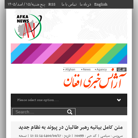
English
درباه ما
تماس با ما
RSS
۱۴۰۵/پنج شنبه/۱۵ / اسد
متن کامل بیانیه رهبر طالبان در پیوند به نظام جدید
سرویس : سیاسی | کد خبر : 20699 | تاریخ : 1400/06/17-12:11:14 |
نسخه