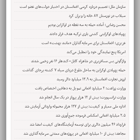
سازمان ملل: تصمیم درباره کرسی افغانستان در اختیار دولت‌های عضو است
سیلاب در نورستان ۸۷ خانه را ویران کرد
محسن رضایی: آماده حمله به سه نقطه در اوکراین بودیم
پهپادهای اوکراینی کشتی باری ترکیه هدف قرار دادند
عزیزی: افغانستان برای سرمایه‌گذاران «مانند بهشت» است
امریکا پنج نمایندگی خود را تعطیل می‌کند
واژگونی بس مسافربری در شاهراه کابل–کندهار ۱۶ نفر زخمی شدند
حمله پهپادی اوکراین به ساحل شلوغ دریای سیاه ۷ کشته برجای گذاشت
ارزش تجارت افغانستان به ۱۳.۹ میلیارد دالر رسید
وزارت زراعت: ۲ میلیارد افغانی تمویل به دهاقین اختصاص یافت
وزارت ترانسپورت: بیش از ۱۲ هزار پرواز در یک سال انجام شد
اداره ملی معیار و کیفیت: بیش از ۱۲۷ هزار محموله وارداتی آزمایش شد
۲.۵ میلیارد افغانی اسکناس فرسوده جمع‌آوری شد
قرارداد ۴۶ میلیون دالری برای توسعه آزمایشگاه‌های کیفیت امضا شد
مجاهد: بیش از ۱۰ میلیارد افغانی در پروژه‌های معدنی سرمایه‌گذاری شد