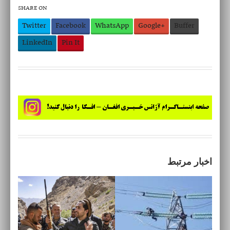
SHARE ON
Twitter
Facebook
WhatsApp
Google+
Buffer
LinkedIn
Pin It
اخبار مرتبط