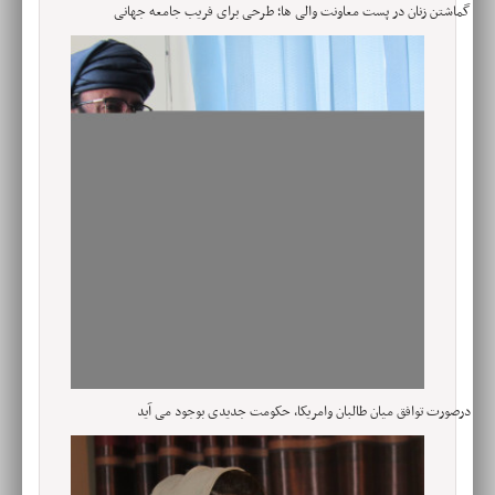
گماشتن زنان در پست معاونت والی ها؛ طرحی برای فریب جامعه جهانی
درصورت توافق میان طالبان وامریکا، حکومت جدیدی بوجود می آید