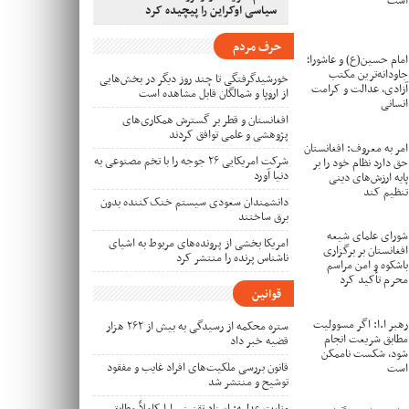
است
سیاسی اوکراین را پیچیده کرد
حرف مردم
امام حسین(ع) و عاشورا؛
جاودانه‌ترین مکتب
خورشیدگرفتگی تا چند روز دیگر در بخش‌هایی
آزادی، عدالت و کرامت
از اروپا و شمالگان قابل مشاهده است
انسانی
افغانستان و قطر بر گسترش همکاری‌های
پژوهشی و علمی توافق کردند
امر به معروف: افغانستان
شرکت امریکایی ۲۶ جوجه را با تخم مصنوعی به
حق دارد نظام خود را بر
دنیا آورد
پایه ارزش‌های دینی
تنظیم کند
دانشمندان سعودی سیستم خنک‌کننده بدون
برق ساختند
شورای علمای شیعه
امریکا بخشی از پرونده‌های مربوط به اشیای
افغانستان بر برگزاری
ناشناس پرنده را منتشر کرد
باشکوه و امن مراسم
محرم تأکید کرد
قوانین
رهبر ا.ا: اگر مسوولیت‌
ستره محکمه از رسیدگی به بیش از ۲۶۲ هزار
مطابق شریعت انجام
قضیه خبر داد
شود، شکست ناممکن
قانون بررسی ملکیت‌های افراد غایب و مفقود
است
توشیح و منتشر شد