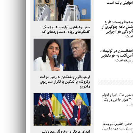
افزایش یافته است
محیط زیست: طرح
شش ماهه جلوگیری از
سفر پرهیاهوی ترامپ به بیجینگ؛
آلودگی هوا اجرایی
گفتگوهای زیاد، دستاوردهای کم
است
افغانستان در تولیدات
آهن‌آلات به خودکفایی
رسیده است
اولتیماتوم واشنگتن به رهبر موقت
ونزوئلا؛ یا تمکین یا تکرار سناریوی
مادورو
صدور ۲۲۸ فتوا و اعزام
۳۰ هزار حاجی در یک
سال
حنفی: تطبیق شریعت
مسئولیت همه مؤمنان
اقدام امریکا در ونزوئلا، معادلات