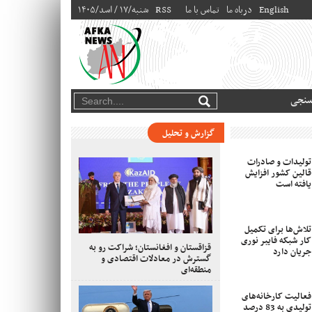
English
درباه ما
تماس با ما
RSS
۱۴۰۵/شنبه/۱۷ / اسد
سنجی
گزارش و تحلیل
تولیدات و صادرات
قالین کشور افزایش
یافته است
تلاش‌ها برای تکمیل
کار شبکه فایبر نوری
قزاقستان و افغانستان؛ شراکت رو به
جریان دارد
گسترش در معادلات اقتصادی و
منطقه‌ای
فعالیت کارخانه‌های
تولیدی به 83 درصد