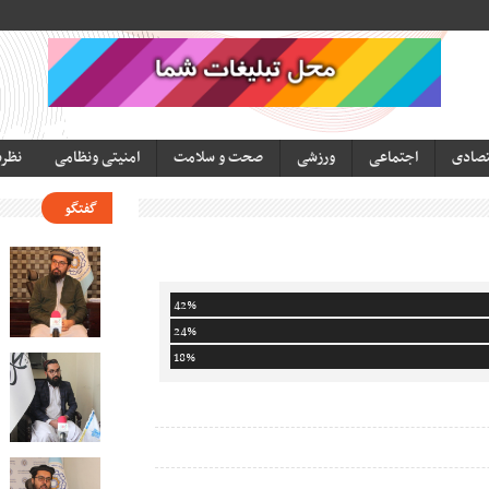
تصادی
اجتماعی
ورزشی
صحت و سلامت
امنیتی ونظامی
نظر
گفتگو
42%
24%
18%