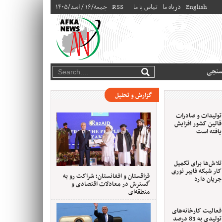
English
درباه ما
تماس با ما
RSS
۱۴۰۵/جمعه/۱۶ / اسد
سنجی
گزارش و تحلیل
تولیدات و صادرات
قالین کشور افزایش
یافته است
تلاش‌ها برای تکمیل
کار شبکه فایبر نوری
قزاقستان و افغانستان؛ شراکت رو به
جریان دارد
گسترش در معادلات اقتصادی و
منطقه‌ای
فعالیت کارخانه‌های
تولیدی به 83 درصد