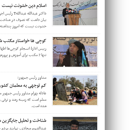
اسلام دین خشونت نیست
داکتر عبدالله
بیان داشت که تصوف در شناخت دین 
خشونت نیست که امروز پنداشته 
کوچی ها خواستار مکتب ش
رییس ادارۀ انسجام کوچی‌ها اظهار
تنها 7 مکتب برای آموزش و پرورش کوچی‌ها وجود دارد.
مشاور رئیس جمهور:
کم توجهی به معلمان کشور
عادله بهرام مشاور رئیس جمهور می
معلم است که زمینه رشد و ترقی را
شده است.
شناخت و تحلیل جایگزین ش
عبدالقیوم سجادی، نمایند مردم د