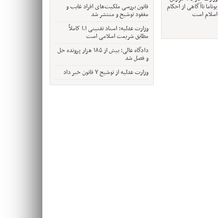
یوناما ناآگاهی از احکام
قانون بررسی ملکیت‌های افراد غایب و
اسلام است
مفقود توشیح و منتشر شد
وزارت عدلیه: اسناد تقنینی ا.ا کاملاً
مطابق شریعت اسلامی است
دادگاه عالی: بیش از ۱۸۵ هزار پرونده حل
و فصل شد
وزارت عدلیه از توشیح ۷ قانون خبر داد