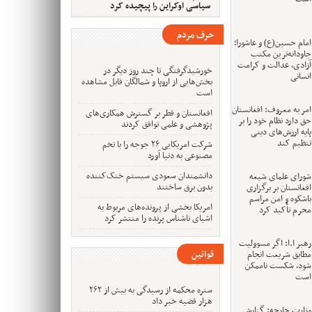
سیاسی اوکراین را پیچیده کرد
حرف مردم
امام حسین(ع) و عاشورا؛
جاودانه‌ترین مکتب
آزادی، عدالت و کرامت
خورشیدگرفتگی تا چند روز دیگر در
انسانی
بخش‌هایی از اروپا و شمالگان قابل مشاهده
است
امر به معروف: افغانستان
افغانستان و قطر بر گسترش همکاری‌های
حق دارد نظام خود را بر
پژوهشی و علمی توافق کردند
پایه ارزش‌های دینی
تنظیم کند
شرکت امریکایی ۲۶ جوجه را با تخم
مصنوعی به دنیا آورد
دانشمندان سعودی سیستم خنک‌کننده
شورای علمای شیعه
بدون برق ساختند
افغانستان بر برگزاری
باشکوه و امن مراسم
امریکا بخشی از پرونده‌های مربوط به
محرم تأکید کرد
اشیای ناشناس پرنده را منتشر کرد
رهبر ا.ا: اگر مسوولیت‌
مطابق شریعت انجام
قوانین
شود، شکست ناممکن
است
ستره محکمه از رسیدگی به بیش از ۲۶۲
هزار قضیه خبر داد
وزارت خارجه: گزارش