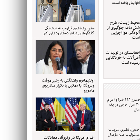
افزایش یافته است
محیط زیست: طرح
شش ماهه جلوگیری از
سفر پرهیاهوی ترامپ به بیجینگ؛
آلودگی هوا اجرایی
گفتگوهای زیاد، دستاوردهای کم
است
افغانستان در تولیدات
آهن‌آلات به خودکفایی
رسیده است
اولتیماتوم واشنگتن به رهبر موقت
ونزوئلا؛ یا تمکین یا تکرار سناریوی
مادورو
صدور ۲۲۸ فتوا و اعزام
۳۰ هزار حاجی در یک
سال
حنفی: تطبیق شریعت
مسئولیت همه مؤمنان
اقدام امریکا در ونزوئلا، معادلات
است