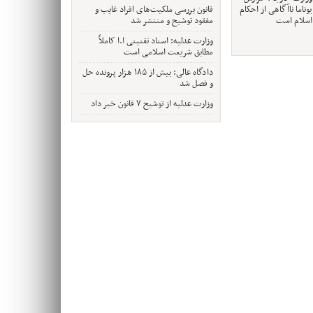
یوناما ناآگاهی از احکام
قانون بررسی ملکیت‌های افراد غایب و
اسلام است
مفقود توشیح و منتشر شد
وزارت عدلیه: اسناد تقنینی ا.ا کاملاً
مطابق شریعت اسلامی است
دادگاه عالی: بیش از ۱۸۵ هزار پرونده حل
و فصل شد
وزارت عدلیه از توشیح ۷ قانون خبر داد