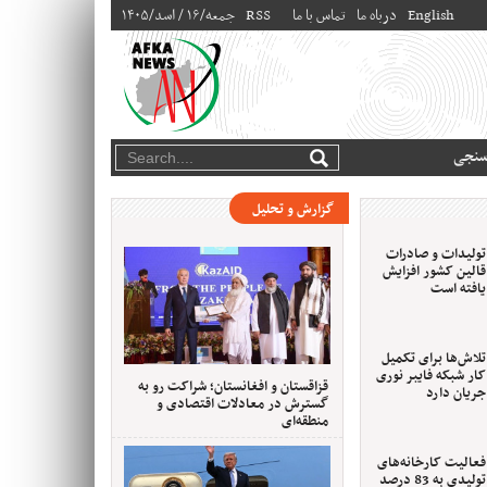
English
درباه ما
تماس با ما
RSS
۱۴۰۵/جمعه/۱۶ / اسد
سنجی
گزارش و تحلیل
تولیدات و صادرات
قالین کشور افزایش
یافته است
تلاش‌ها برای تکمیل
کار شبکه فایبر نوری
قزاقستان و افغانستان؛ شراکت رو به
جریان دارد
گسترش در معادلات اقتصادی و
منطقه‌ای
فعالیت کارخانه‌های
تولیدی به 83 درصد