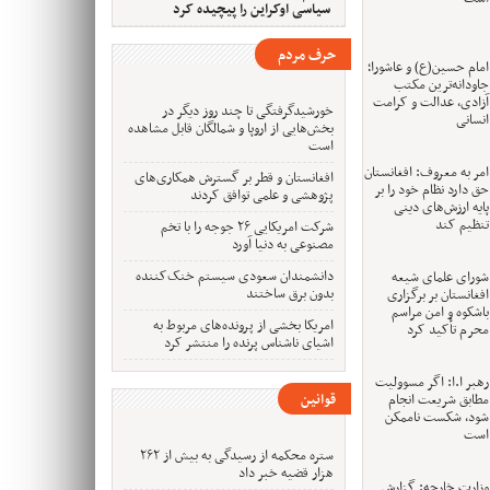
سیاسی اوکراین را پیچیده کرد
حرف مردم
امام حسین(ع) و عاشورا؛
جاودانه‌ترین مکتب
آزادی، عدالت و کرامت
خورشیدگرفتگی تا چند روز دیگر در
انسانی
بخش‌هایی از اروپا و شمالگان قابل مشاهده
است
امر به معروف: افغانستان
افغانستان و قطر بر گسترش همکاری‌های
حق دارد نظام خود را بر
پژوهشی و علمی توافق کردند
پایه ارزش‌های دینی
تنظیم کند
شرکت امریکایی ۲۶ جوجه را با تخم
مصنوعی به دنیا آورد
دانشمندان سعودی سیستم خنک‌کننده
شورای علمای شیعه
بدون برق ساختند
افغانستان بر برگزاری
باشکوه و امن مراسم
امریکا بخشی از پرونده‌های مربوط به
محرم تأکید کرد
اشیای ناشناس پرنده را منتشر کرد
رهبر ا.ا: اگر مسوولیت‌
مطابق شریعت انجام
قوانین
شود، شکست ناممکن
است
ستره محکمه از رسیدگی به بیش از ۲۶۲
هزار قضیه خبر داد
وزارت خارجه: گزارش