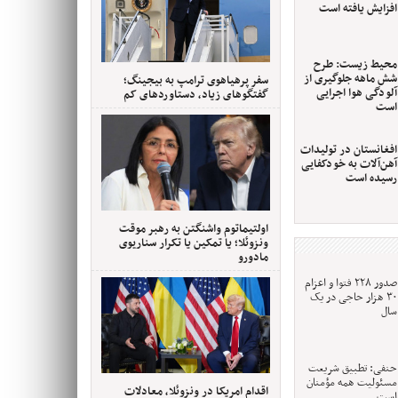
افزایش یافته است
محیط زیست: طرح
شش ماهه جلوگیری از
سفر پرهیاهوی ترامپ به بیجینگ؛
آلودگی هوا اجرایی
گفتگوهای زیاد، دستاوردهای کم
است
افغانستان در تولیدات
آهن‌آلات به خودکفایی
رسیده است
اولتیماتوم واشنگتن به رهبر موقت
ونزوئلا؛ یا تمکین یا تکرار سناریوی
مادورو
صدور ۲۲۸ فتوا و اعزام
۳۰ هزار حاجی در یک
سال
حنفی: تطبیق شریعت
مسئولیت همه مؤمنان
اقدام امریکا در ونزوئلا، معادلات
است