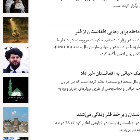
 برگزار کرده است.
خله برای رهایی افغانستان از فقر
واد مخدر وزارت داخله‌ی حکومت سرپرست، در دیدار با
«پولیک اوک سری»، رییس دفتر مبارزه با مواد مخدر و جرایم سازمان ملل متحد (UNODC)،
شاورزان افغان تأکید کرد.
ملل متحد (یونیسف) اعلام کرده است که در جریان
ش از ۱۰۰ تُن تجهیزات حیاتی و نجات‌بخش از طریق پروازهای چارتر ویژه به
دفتر نمایندگی سازمان ملل متحد در افغانستان (یوناما) در گزارشی اعلام کرد که ۴۸ درصد
ه سر می‌برند.