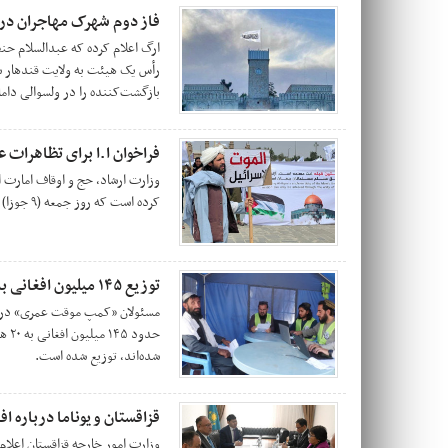
فاز دوم شهرک مهاجران در
ارگ اعلام کرده که عبدالسلام ح
رأس یک هیئت به ولایت قندهار سف
بازگشت‌کننده را در ولسوالی داما
فراخوان ا.ا برای تظاهرات ع
وزارت ارشاد، حج و اوقاف امارت ا
کرده است که روز جمعه (۹ جوزا) در تظاهرات علیه اقدامات اسرائیل در غزه، شرکت کنند.
توزیع ۱۴۵ میلیون افغانی به مهاجران اخراج‌شده از پاکستان در تورخم
حدو
شده‌اند، توزیع شده است.
قزاقستان و یوناما درباره ا
وزارت امور خارجه قزاقستان اعلا