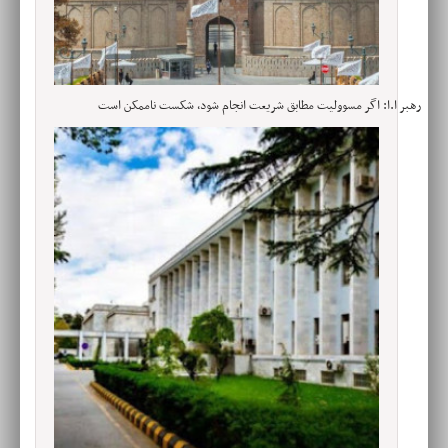
رهبر ا.ا: اگر مسوولیت‌ مطابق شریعت انجام شود، شکست ناممکن است