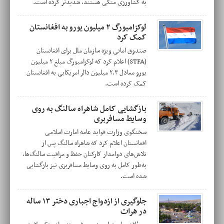
به کشاورزی متکی هستند، شدیدتر کرده است.
لوکزامبورگ ۲ میلیون یورو به افغانستان
کمک کرد
صندوق امانی ویژه سازمان ملل برای افغانستان
(STFA) اعلام کرد که لوکزامبورگ مبلغ ۲ میلیون
یورو معادل ۲.۳ میلیون دالر امریکایی به افغانستان
کمک کرده است.
بازگشایی کامل شاهراه سالنگ به روی
وسایط مسافربری
سخنگوی وزارت فواید عامه امارت اسلامی
افغانستان اعلام کرد که شاهراه سالنگ پس از
تلاش‌های دوامدار کارکنان حفظ و مراقبت سالنگ‌ها،
به‌طور کامل به روی وسایط مسافربری نیز بازگشایی
شده است.
جلوگیری از ازدواج اجباری دختر ۱۳ ساله
در هرات