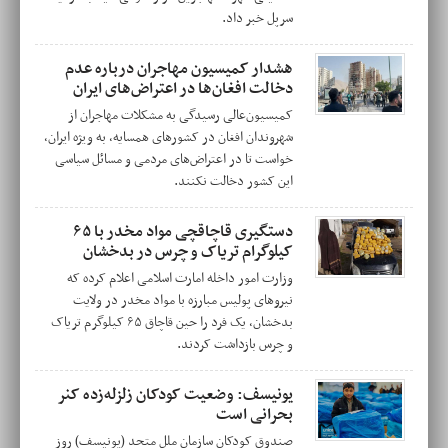
سرپل خبر داد.
هشدار کمیسیون مهاجران درباره عدم
دخالت افغان‌ها در اعتراض‌های ایران
کمیسیون‌عالی رسیدگی به مشکلات مهاجران از
شهروندان افغان در کشورهای همسایه، به ویژه ایران،
خواست تا در اعتراض‌های مردمی و مسائل سیاسی
این کشور دخالت نکنند.
دستگیری قاچاقچی مواد مخدر با ۶۵
کیلوگرام تریاک و چرس در بدخشان
وزارت امور داخله امارت اسلامی اعلام کرده که
نیروهای پولیس مبارزه با مواد مخدر در ولایت
بدخشان، یک فرد را حین قاچاق ۶۵ کیلوگرم تریاک
و چرس بازداشت کردند.
یونیسف: وضعیت کودکان زلزله‌زده کنر
بحرانی است
صندوق کودکان سازمان ملل متحد (یونیسف) روز