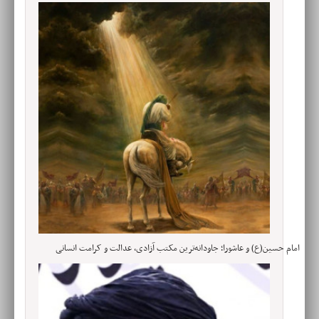
امام حسین(ع) و عاشورا؛ جاودانه‌ترین مکتب آزادی، عدالت و کرامت انسانی