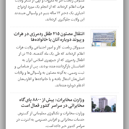
مسؤلان ریاست امر به معروف و نهی از منکر ولایت
هرات اعلام کرده‌اند که از انجام یک مورد ازدواج
اجباری یک دختر ۱۳ ساله یتیم در ولسوالی شیندند
این ولایت جلوگیری کرده‌اند.
انتقال مصئون ۲۱۵ طفل ردمرزی در هرات
و پیوند دوباره آنان با خانواده‌ها
مسوولان ریاست کار و امور اجتماعی ولایت هرات
اعلام کرده‌اند که طی یک ماه گذشته، ۲۱۵ تن از
اطفال ردمرزی که از جمهوری اسلامی ایران به
افغانستان بازگردانده شده بودند، پس از شناسایی و
ثبت رسمی، به‌گونه مصئون به ولسوالی‌ها و ولایات
اصلی‌شان انتقال یافته و با خانواده‌ها و اقارب‌شان
ادغام دوباره شده‌اند.
وزارت مخابرات: بیش از ۸۸۰۰ پای‌گاه
مخابراتی در سراسر کشور فعال است
وزارت مخابرات و تکنالوژی معلوماتی از گسترش
خدمات مخابراتی و افزایش دسترسی به انترنت در
سراسر کشور خبر داده است.