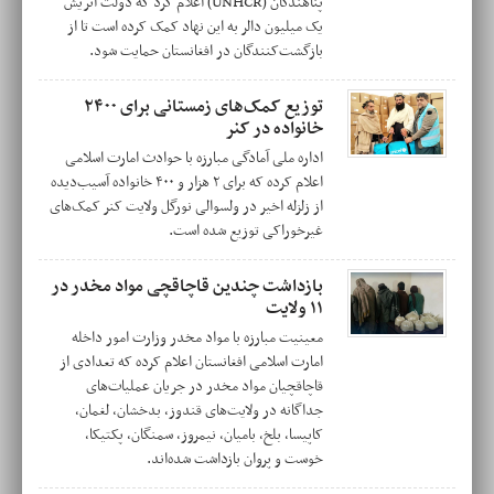
پناهندگان (UNHCR) اعلام کرد که دولت اتریش
یک میلیون دالر به این نهاد کمک کرده است تا از
بازگشت‌کنندگان در افغانستان حمایت شود.
توزیع کمک‌های زمستانی برای ۲۴۰۰
خانواده در کنر
اداره ملی آمادگی مبارزه با حوادث امارت اسلامی
اعلام کرده که برای ۲ هزار و ۴۰۰ خانواده آسیب‌دیده
از زلزله اخیر در ولسوالی نورگل ولایت کنر کمک‌های
غیرخوراکی توزیع شده است.
بازداشت چندین قاچاقچی مواد مخدر در
۱۱ ولایت
معینیت مبارزه با مواد مخدر وزارت امور داخله
امارت اسلامی افغانستان اعلام کرده که تعدادی از
قاچاقچیان مواد مخدر در جریان عملیات‌های
جداگانه در ولایت‌های قندوز، بدخشان، لغمان،
کاپیسا، بلخ، بامیان، نیمروز، سمنگان، پکتیکا،
خوست و پروان بازداشت شده‌اند.