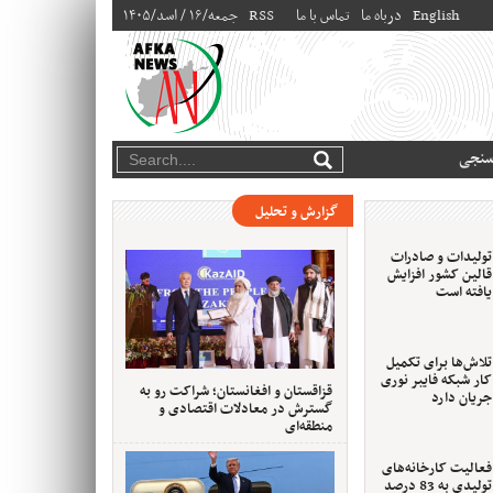
English
درباه ما
تماس با ما
RSS
۱۴۰۵/جمعه/۱۶ / اسد
سنجی
گزارش و تحلیل
تولیدات و صادرات
قالین کشور افزایش
یافته است
تلاش‌ها برای تکمیل
کار شبکه فایبر نوری
قزاقستان و افغانستان؛ شراکت رو به
جریان دارد
گسترش در معادلات اقتصادی و
منطقه‌ای
فعالیت کارخانه‌های
تولیدی به 83 درصد