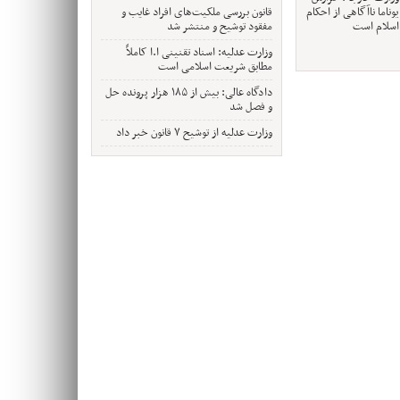
یوناما ناآگاهی از احکام
قانون بررسی ملکیت‌های افراد غایب و
اسلام است
مفقود توشیح و منتشر شد
وزارت عدلیه: اسناد تقنینی ا.ا کاملاً
مطابق شریعت اسلامی است
دادگاه عالی: بیش از ۱۸۵ هزار پرونده حل
و فصل شد
وزارت عدلیه از توشیح ۷ قانون خبر داد