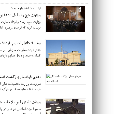
ترتیب خطبه‌ نماز جمعه؛
وزارت حج و اوقاف: دعا ب
وزارت حج، ارشاد و اوقاف امارت ا
ترتیب کرده که از سوی رهبری ا
یوناما: دلایل تداوم بازدا
دفتر هیات معاونت سازمان ملل متح
گذاشته شود و دلایل تداوم بازداش
ندیم خواستار بازگشت است
سرپرست وزارت تحصیلات عالی امار
خواسته تا دوباره به کشور بازگردن
وردک: نبش قبر ملا نقیب‌ال
سفیر امارت اسلامی در قطر در واک