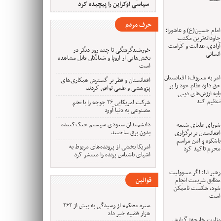
سیاسی اوکراین را پیچیده کرد
حرف مردم
امام حسین(ع) و عاشورا؛
جاودانه‌ترین مکتب
آزادی، عدالت و کرامت
خورشیدگرفتگی تا چند روز دیگر در
انسانی
بخش‌هایی از اروپا و شمالگان قابل مشاهده
است
امر به معروف: افغانستان
افغانستان و قطر بر گسترش همکاری‌های
حق دارد نظام خود را بر
پژوهشی و علمی توافق کردند
پایه ارزش‌های دینی
تنظیم کند
شرکت امریکایی ۲۶ جوجه را با تخم
مصنوعی به دنیا آورد
دانشمندان سعودی سیستم خنک‌کننده
شورای علمای شیعه
بدون برق ساختند
افغانستان بر برگزاری
باشکوه و امن مراسم
امریکا بخشی از پرونده‌های مربوط به
محرم تأکید کرد
اشیای ناشناس پرنده را منتشر کرد
رهبر ا.ا: اگر مسوولیت‌
مطابق شریعت انجام
قوانین
شود، شکست ناممکن
است
ستره محکمه از رسیدگی به بیش از ۲۶۲
هزار قضیه خبر داد
وزارت خارجه: گزارش