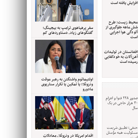
افزایش یافته است
محیط زیست: طرح
شش ماهه جلوگیری از
سفر پرهیاهوی ترامپ به بیجینگ؛
آلودگی هوا اجرایی
گفتگوهای زیاد، دستاوردهای کم
است
افغانستان در تولیدات
آهن‌آلات به خودکفایی
رسیده است
اولتیماتوم واشنگتن به رهبر موقت
ونزوئلا؛ یا تمکین یا تکرار سناریوی
مادورو
صدور ۲۲۸ فتوا و اعزام
۳۰ هزار حاجی در یک
سال
حنفی: تطبیق شریعت
مسئولیت همه مؤمنان
اقدام امریکا در ونزوئلا، معادلات
است