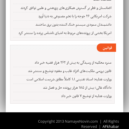
افغانستان و قطر بر گسترش همکاری‌های پژوهشی و علمی توافق کردند
شرکت امریکایی ۲۶ جوجه را با تخم مصنوعی به دنیا آورد
دانشمندان سعودی سیستم خنک‌کننده بدون برق ساختند
امریکا بخشی از پرونده‌های مربوط به اشیای ناشناس پرنده را منتشر کرد
قوانین
ستره محکمه از رسیدگی به بیش از ۲۶۲ هزار قضیه خبر داد
قانون بررسی ملکیت‌های افراد غایب و مفقود توشیح و منتشر شد
وزارت عدلیه: اسناد تقنینی ا.ا کاملاً مطابق شریعت اسلامی است
دادگاه عالی: بیش از ۱۸۵ هزار پرونده حل و فصل شد
وزارت عدلیه از توشیح ۷ قانون خبر داد
Copyright 2013 NamayeNovin.com | All Rights
Reserved |
AFkhabar