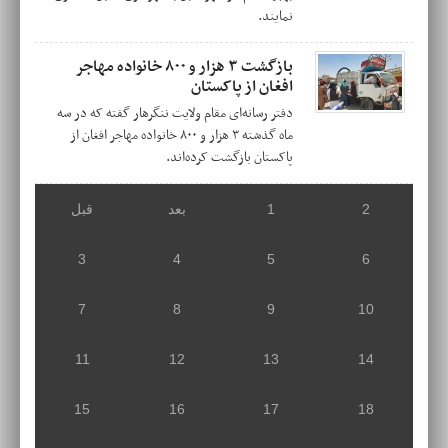
نمایند.
بازگشت ۳ هزار و ۸۰۰ خانواده مهاجر
افغان از پاکستان
دفتر رسانه‌ای مقام ولایت ننگرهار گفته که در سه
ماه گذشته ۳ هزار و ۸۰۰ خانواده مهاجر افغان از
پاکستان بازگشت کرده‌اند.
2
1
بعد
قبل
3
4
5
6
7
8
9
10
11
12
13
14
15
16
17
18