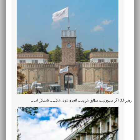
رهبر ا.ا: اگر مسوولیت‌ مطابق شریعت انجام شود، شکست ناممکن است