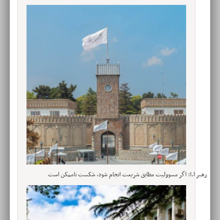
رهبر ا.ا: اگر مسوولیت‌ مطابق شریعت انجام شود، شکست ناممکن است