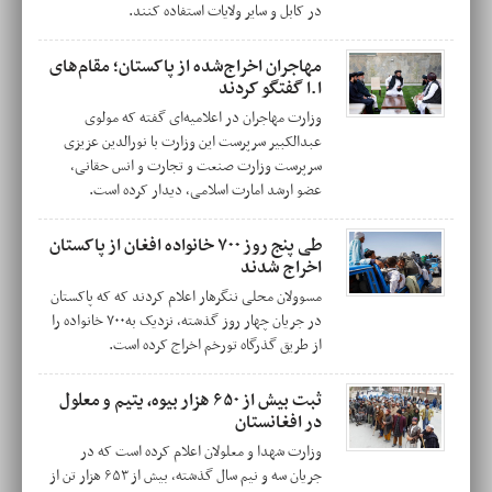
در کابل و سایر ولایات استفاده کنند.
مهاجران اخراج‌شده از پاکستان؛ مقام‌های
ا.ا گفتگو کردند
وزارت مهاجران در اعلامیه‌ای گفته که مولوی
عبدالکبیر سرپرست این وزارت با نورالدین عزیزی
سرپرست وزارت صنعت و تجارت و انس حقانی،
عضو ارشد امارت اسلامی، دیدار کرده است.
طی پنج روز ۷۰۰ خانواده افغان از پاکستان
اخراج شدند
مسوولان محلی ننگرهار اعلام کردند که که پاکستان
در جریان چهار روز گذشته، نزدیک به۷۰۰ خانواده را
از طریق گذرگاه تورخم اخراج کرده است.
ثبت بیش از ۶۵۰ هزار بیوه، یتیم و معلول
در افغانستان
وزارت شهدا و معلولان اعلام کرده است که در
جریان سه و نیم سال گذشته، بیش از ۶۵۳ هزار تن از