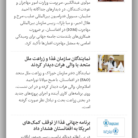
مولوی عبدالکبیر، سرپرست وزارت امور مهاجران و
عودت‌کنندگان، در دیدارهای جداگانه با احمد
سلیمان، مسوول فدراسیون بین‌المللی صلیب سرخ و
هلال احمر، و میا پارک، رییس سازمان بین‌المللی
مهاجرت (IOM) در افغانستان، بر ضرورت
همکاری‌های بلندمدت جامعه جهانی برای رسیدگی
اساسی به معضل مهاجرت افغان‌ها تأکید کرد.
نمایندگان سازمان غذا و زراعت ملل
متحد با والی هرات دیدار کردند
نمایندگان دفتر سازمان خوراک و زراعت ملل متحد
(FAO) در افغانستان، با شیخ مولانا نوراحمد
اسلام‌جار، والی هرات دیدار کرده و در این نشست،
روی برنامه‌های کاری آینده و اجرای پروژه‌های جدید
در بخش زراعت بحث و تبادل نظر صورت گرفته
است.
برنامه جهانی غذا از توقف کمک‌های
امریکا به افغانستان هشدار داد
در پی اعلام دونالد ترامپ، رییس‌جمهور ایالات