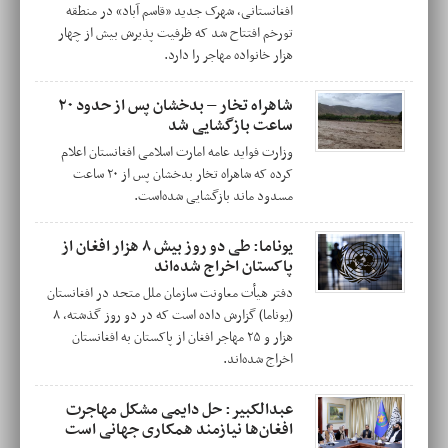
افغانستانی، شهرک جدید «قاسم آباد» در منطقه
تورخم افتتاح شد که ظرفیت پذیرش بیش از چهار
هزار خانواده مهاجر را دارد.
شاهراه تخار – بدخشان پس از حدود ۲۰
ساعت بازگشایی شد
وزارت فواید عامه امارت اسلامی افغانستان اعلام
کرده که شاهراه تخار بدخشان پس از ۲۰ ساعت
مسدود ماند بازگشایی شده‌است.
یوناما: طی دو روز بیش ۸ هزار افغان از
پاکستان اخراج شده‌اند
دفتر هیأت معاونت سازمان ملل متحد در افغانستان
(یوناما) گزارش داده است که در دو روز گذشته، ۸
هزار و ۲۵ مهاجر افغان از پاکستان به افغانستان
اخراج شده‌اند.
عبدالکبیر: حل دایمی مشکل مهاجرت
افغان‌ها نیازمند همکاری جهانی است