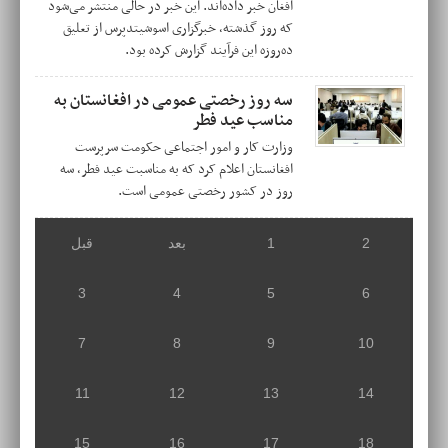
افغان خبر داده‌اند. این خبر در حالی منتشر می‌شود
که روز گذشته، خبرگزاری اسوشیتدپرس از تعلیق
ده‌روزه این فرآیند گزارش کرده بود.
سه روز رخصتی عمومی در افغانستان به
مناسب عید فطر
وزارت کار و امور اجتماعی حکومت سرپرست
افغانستان اعلام کرد که به مناسبت عید فطر، سه
روز در کشور رخصتی عمومی است.
2
1
بعد
قبل
3
4
5
6
7
8
9
10
11
12
13
14
15
16
17
18