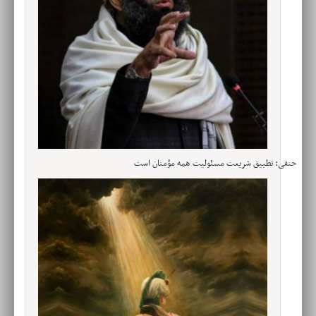
حنفی: تطبیق شریعت مسئولیت همه مؤمنان است