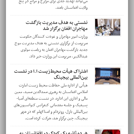
می‌تواند تهدید جدی برای مزارع و مراتع در پنج
ولایت افغانستان باشد.
نشستی به هدف مدیریت بازگشت
مهاجران افغان برگزار شد
وزارت امور مهاجران و عودت کنندگان حکومت
سرپرست از برگزاری نشستی به هدف مدیریت موج
جدید بازگشت مهاجران افغان به ریاست مولوی
عبدالکبیر، سرپرست این وزارت خبر داد.
اشتراک هیأت محیط‌‌زیست ا.ا در نشست
بین‌المللی بیجینگ
هیأتی از اداره ملی حفاظت محیط زیست امارت
اسلامی افغانستان به رهبری سعدالدین سعید، معین
مالی و اداری این اداره، در نشست منطقه‌ای آسیا-
پسیفیک و جلسه مقدماتی کنفرانس کنوانسیون‌های
بین‌المللی بازل، روتردام و استاکهلم که در شهر
بیجینگ، چین برگزار شد، شرکت کرده است.
هر ده ثانیه یک کودک در افغانستان به